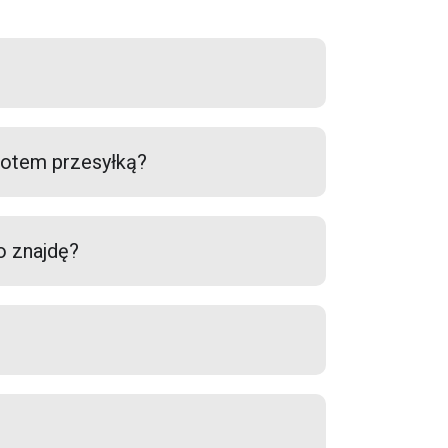
rotem przesyłką?
o znajdę?