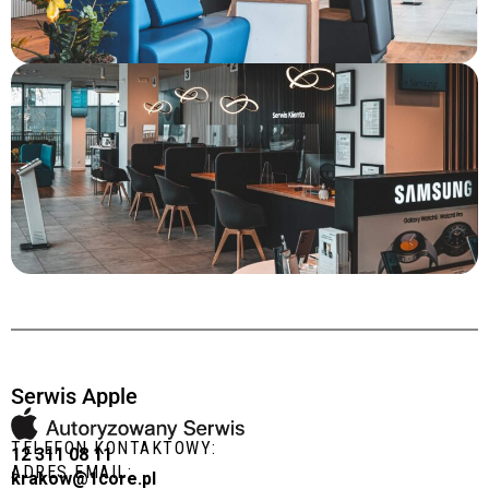
Serwis Apple
TELEFON KONTAKTOWY:
12 311 08 11
ADRES EMAIL:
krakow@1core.pl