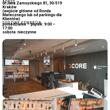
ADRES:
ul.Jana Zamoyskiego 81, 30-519
Kraków
(wejście główne od Ronda
Matecznego lub od parkingu dla
Klientów)
GODZINY OTWARCIA:
poniedziałek – piątek: 9:00 –
17:00
sobota: nieczynne