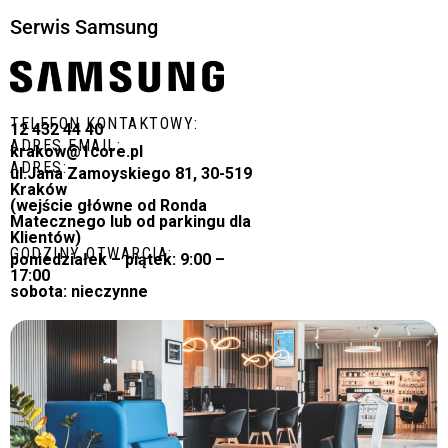
Serwis Samsung
TELEFON KONTAKTOWY:
12 432 44 40
ADRES EMAIL:
krakow@1core.pl
ADRES:
ul.Jana Zamoyskiego 81, 30-519
Kraków
(wejście główne od Ronda
Matecznego lub od parkingu dla
Klientów)
GODZINY OTWARCIA:
poniedziałek – piątek: 9:00 –
17:00
sobota: nieczynne