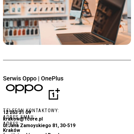
Serwis Oppo | OnePlus
TELEFON KONTAKTOWY:
12 263 31 09
ADRES EMAIL:
krakow@1core.pl
ADRES:
ul.Jana Zamoyskiego 81, 30-519
Kraków