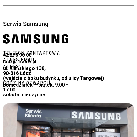
Serwis Samsung
TELEFON KONTAKTOWY:
42 278 90 00
ADRES EMAIL:
lodz@1core.pl
ADRES:
ul. Kilińskiego 138,
90-316 Łódź
(wejście z boku budynku, od ulicy Targowej)
GODZINY OTWARCIA:
poniedziałek – piątek: 9:00 –
17:00
sobota: nieczynne