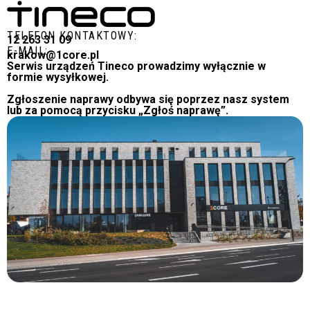
TELEFON KONTAKTOWY:
12 263 31 09
E-MAIL:
krakow@1core.pl
Serwis urządzeń Tineco prowadzimy wyłącznie w
formie wysyłkowej.
Zgłoszenie naprawy odbywa się poprzez nasz system
lub za pomocą przycisku „Zgłoś naprawę”.