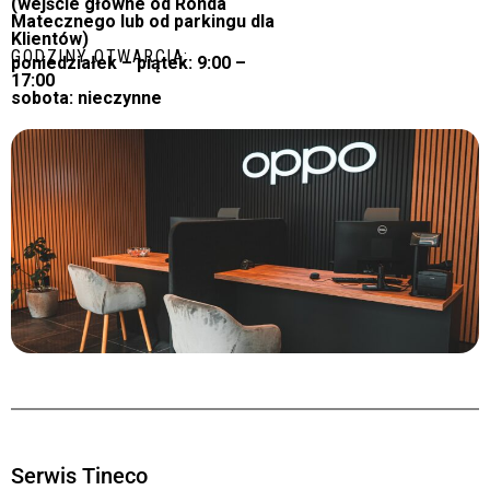
(wejście główne od Ronda
Matecznego lub od parkingu dla
Klientów)
GODZINY OTWARCIA:
poniedziałek – piątek: 9:00 –
17:00
sobota: nieczynne
Serwis Tineco